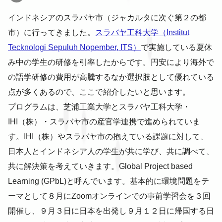
インドネシアのスラバヤ市（ジャカルタに次ぐ第２の都
市）に行ってきました。
スラバヤ工科大学（Institut
Tecknologi Sepuluh Nopember, ITS）
で実施している夏休
み中の学生の研修を引率したからです。円安により海外で
の語学研修の費用が高騰するなか選択肢として優れている
点が多くあるので、ここで紹介したいと思います。
プログラムは、芝浦工業大学とスラバヤ工科大学・
IHI（株）・スラバヤ市の産官学連携で進められていま
す。IHI（株）やスラバヤ市の抱えている課題に対して、
日本人とインドネシア人の学生が共に学び、共に調べて、
共に解決策を考えていきます。Global Project based
Learning (GPbL)と呼んでいます。基本的に環境問題をテ
ーマとして８月にZoomオンラインでの事前学習会を３回
開催し、９月３日に日本を出発し９月１２日に帰国する日