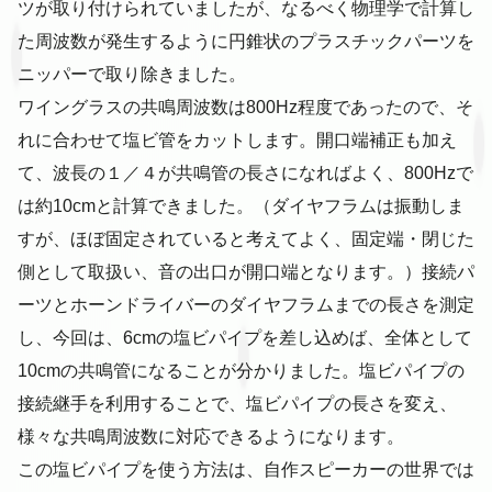
ツが取り付けられていましたが、なるべく物理学で計算し
た周波数が発生するように円錐状のプラスチックパーツを
ニッパーで取り除きました。
ワイングラスの共鳴周波数は800Hz程度であったので、そ
れに合わせて塩ビ管をカットします。開口端補正も加え
て、波長の１／４が共鳴管の長さになればよく、800Hzで
は約10cmと計算できました。（ダイヤフラムは振動しま
すが、ほぼ固定されていると考えてよく、固定端・閉じた
側として取扱い、音の出口が開口端となります。）接続パ
ーツとホーンドライバーのダイヤフラムまでの長さを測定
し、今回は、6cmの塩ビパイプを差し込めば、全体として
10cmの共鳴管になることが分かりました。塩ビパイプの
接続継手を利用することで、塩ビパイプの長さを変え、
様々な共鳴周波数に対応できるようになります。
この塩ビパイプを使う方法は、自作スピーカーの世界では