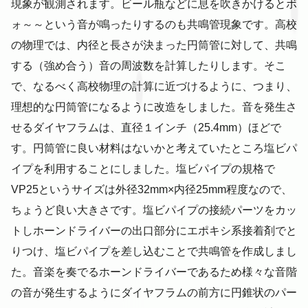
現象が観測されます。ビール瓶などに息を吹きかけるとボ
ォ～～という音が鳴ったりするのも共鳴管現象です。高校
の物理では、内径と長さが決まった円筒管に対して、共鳴
する（強め合う）音の周波数を計算したりします。そこ
で、なるべく高校物理の計算に近づけるように、つまり、
理想的な円筒管になるように改造をしました。音を発生さ
せるダイヤフラムは、直径１インチ（25.4mm）ほどで
す。円筒管に良い材料はないかと考えていたところ塩ビパ
イプを利用することにしました。塩ビパイプの規格で
VP25というサイズは外径32mm×内径25mm程度なので、
ちょうど良い大きさです。塩ビパイプの接続パーツをカッ
トしホーンドライバーの出口部分にエポキシ系接着剤でと
りつけ、塩ビパイプを差し込むことで共鳴管を作成しまし
た。音楽を奏でるホーンドライバーであるため様々な音階
の音が発生するようにダイヤフラムの前方に円錐状のパー