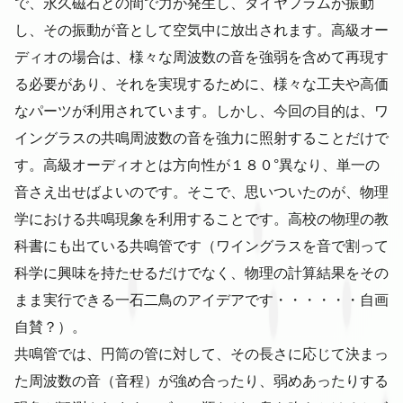
で、永久磁石との間で力が発生し、ダイヤフラムが振動
し、その振動が音として空気中に放出されます。高級オー
ディオの場合は、様々な周波数の音を強弱を含めて再現す
る必要があり、それを実現するために、様々な工夫や高価
なパーツが利用されています。しかし、今回の目的は、ワ
イングラスの共鳴周波数の音を強力に照射することだけで
す。高級オーディオとは方向性が１８０°異なり、単一の
音さえ出せばよいのです。そこで、思いついたのが、物理
学における共鳴現象を利用することです。高校の物理の教
科書にも出ている共鳴管です（ワイングラスを音で割って
科学に興味を持たせるだけでなく、物理の計算結果をその
まま実行できる一石二鳥のアイデアです・・・・・・自画
自賛？）。
共鳴管では、円筒の管に対して、その長さに応じて決まっ
た周波数の音（音程）が強め合ったり、弱めあったりする