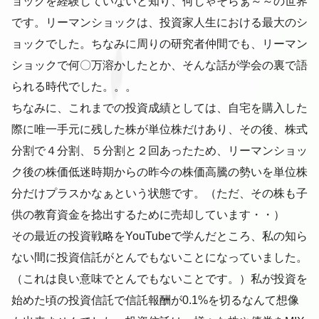
ョックを経験していないと知り、何じゃそらぁ～～の世界
です。リーマンショックは、投資家人生における最大のシ
ョックでした。ちなみに周りの研究者仲間でも、リーマン
ショックで何〇万溶かしたとか、そんな話が学会の裏で語
られる時代でした。。。
ちなみに、これまでの投資成績としては、自宅を購入した
際に唯一手元に残した株が単位株だけあり、その後、株式
分割で４分割、５分割と２回あったため、リーマンショッ
ク後の株価低迷時期からの昨今の株価高騰の勢いを単位株
分だけプラスかなぁという状態です。（ただ、その株も子
供の教育資金を捻出するために売却しています・・）
その最近の投資戦略をYouTubeで学んだところ、私の知ら
ない間に投資信託がとんでもないことになっていました。
（これは良い意味でとんでもないことです。）私が投資を
始めた頃の投資信託で信託報酬が0.1%を切るなんて想像