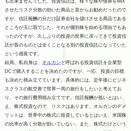
も出来ませんでした。投資信託は、様々な株や債券をMIX
させたリスク分散の効いた商品と昔からお勧めだったので
すが、信託報酬の分だけ証券会社を儲けさせる商品である
ところが玉に瑕でした。それが個別株を始める理由でもあ
ったのですが、久しぶりの投資の世界に戻ってきて投資信
託が昔のものとは全くことなる別の投資信託になっていた
という感覚です。
結局、私自身は、
オルカン
と呼ばれる投資信託を企業型
DCで購入することを決めたのですが、一応、投資の目標
も決めた積み立てています。具体的には、定年後にビジネ
スクラスの航空券で世界一周の旅行をしたいと考えてお
り、その旅行費用積み立てです。信託報酬が低いとはい
え、株式投資なので、リスクはあります。オルカンのデメ
リットは、世界中の株式に投資しているとはいえ、米国株
の比率が高く分散が効いていない、また、株式だけという